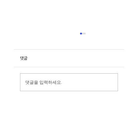
댓글
댓글을 입력하세요.
GTS 광주광역시교통약자이동지원센터 기업 아
이덴티티(C.I), 시각디자인, 그래픽디자인